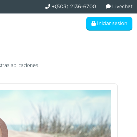
+(503) 2136-6700
Livechat
Iniciar sesión
ras aplicaciones.