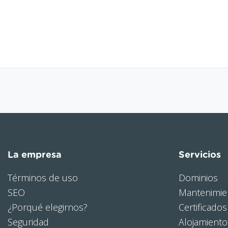
La empresa
Servicios
Términos de uso
Dominios
SEO
Mantenimie
¿Porqué elegirnos?
Certificados
Seguridad
Alojamient