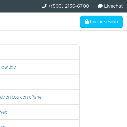
+(503) 2136-6700
Livechat
Iniciar sesión
mpartido
ctrónicos con cPanel
 web