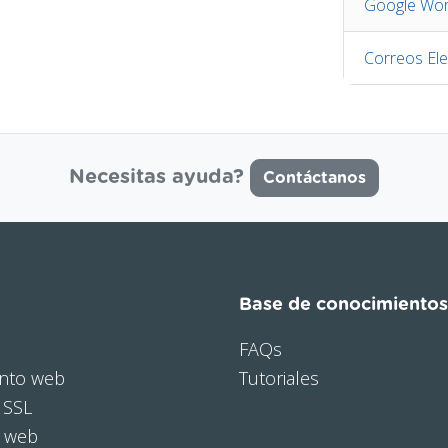
Google Wor
Correos Ele
Necesitas ayuda?
Contáctanos
Base de conocimientos
FAQs
nto web
Tutoriales
 SSL
o web