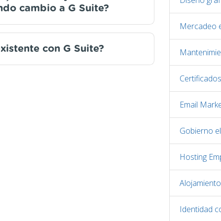
Diseño gráf
ando cambio a G Suite?
Mercadeo e
xistente con G Suite?
Mantenimie
Certificado
Email Marke
Gobierno el
Hosting Emp
Alojamient
Identidad c