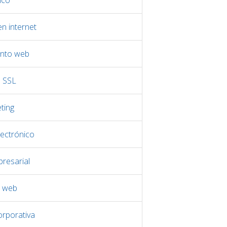
ico
n internet
nto web
s SSL
ting
ectrónico
resarial
o web
orporativa