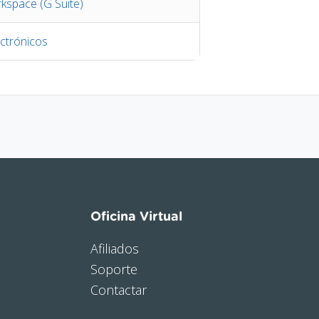
kspace (G Suite)
ctrónicos
Oficina Virtual
Afiliados
Soporte
Contactar