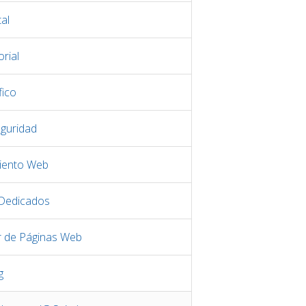
al
rial
fico
eguridad
iento Web
 Dedicados
r de Páginas Web
g